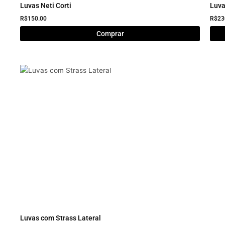
Luvas Neti Corti
Luv
R$
150.00
R$
23
Comprar
Luvas com Strass Lateral