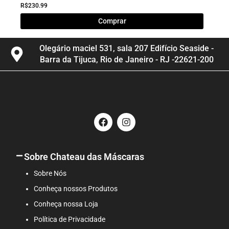
R$
230.99
Comprar
Olegário maciel 531, sala 207 Edifício Seaside -
Barra da Tijuca, Rio de Janeiro - RJ -22621-200
F
I
a
n
c
s
e
t
b
a
Sobre Chateau das Máscaras
o
g
o
r
Sobre Nós
k
a
Conheça nossos Produtos
m
Conheça nossa Loja
Política de Privacidade