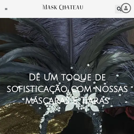
Ir
Mask Chateau
para
o
conteúdo
Dê um toque de
sofisticação com nossas
máscaras e Tiaras