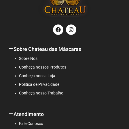
F
I
a
n
c
s
e
t
b
a
Sobre Chateau das Máscaras
o
g
o
r
Sobre Nós
k
a
Conheça nossos Produtos
m
Conheça nossa Loja
Política de Privacidade
Conheça nosso Trabalho
Atendimento
Fale Conosco