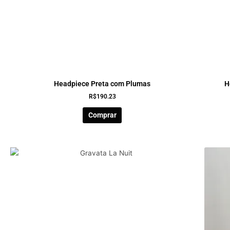
Headpiece Preta com Plumas
H
R$
190.23
Comprar