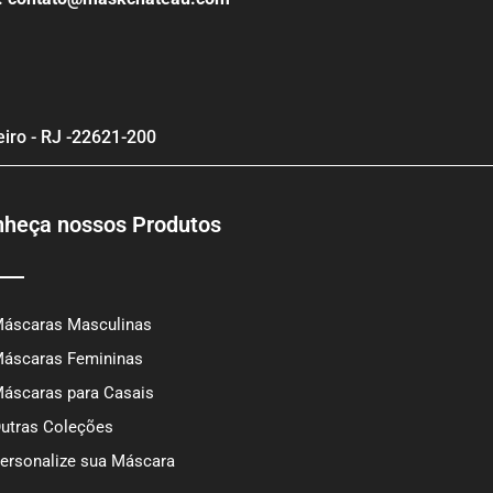
eiro - RJ -22621-200
heça nossos Produtos
áscaras Masculinas
áscaras Femininas
áscaras para Casais
utras Coleções
ersonalize sua Máscara