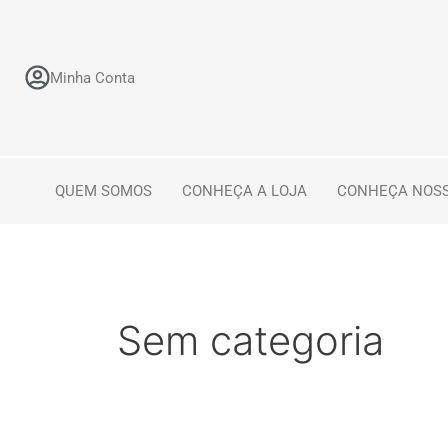
Ir
para
o
Minha Conta
conteúdo
QUEM SOMOS
CONHEÇA A LOJA
CONHEÇA NOS
Sem categoria