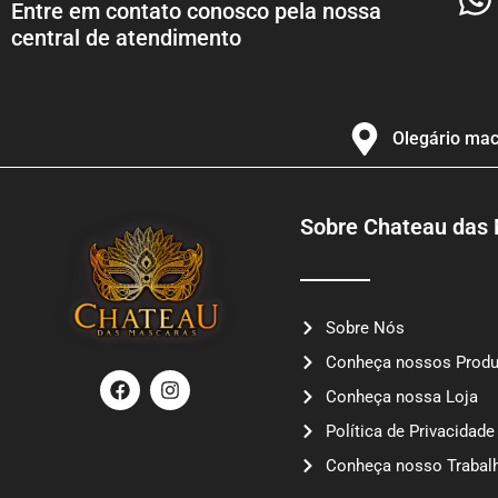
Entre em contato conosco pela nossa
central de atendimento
Olegário maci
Sobre Chateau das
Sobre Nós
Conheça nossos Produ
F
I
a
n
Conheça nossa Loja
c
s
Política de Privacidade
e
t
b
a
Conheça nosso Trabal
o
g