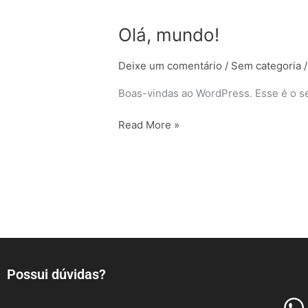
Olá,
Olá, mundo!
mundo!
Deixe um comentário
/
Sem categoria
Boas-vindas ao WordPress. Esse é o se
Read More »
Possui dúvidas?