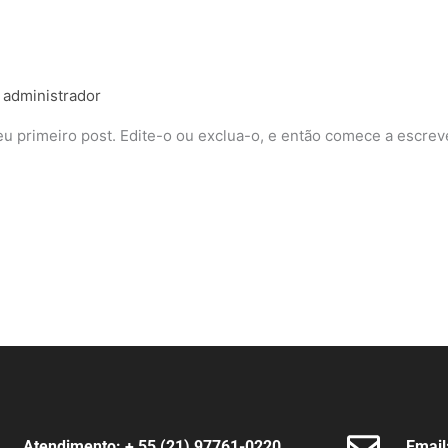
/
administrador
u primeiro post. Edite-o ou exclua-o, e então comece a escrev
Atendimento: + 55 (21) 97761-0220
Email