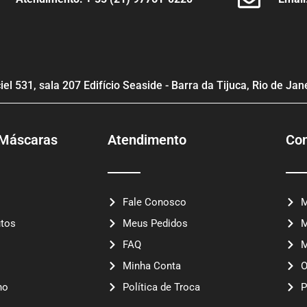
el 531, sala 207 Edifício Seaside - Barra da Tijuca, Rio de Jan
 Máscaras
Atendimento
Con
Fale Conosco
M
tos
Meus Pedidos
M
FAQ
M
Minha Conta
O
ho
Política de Troca
P