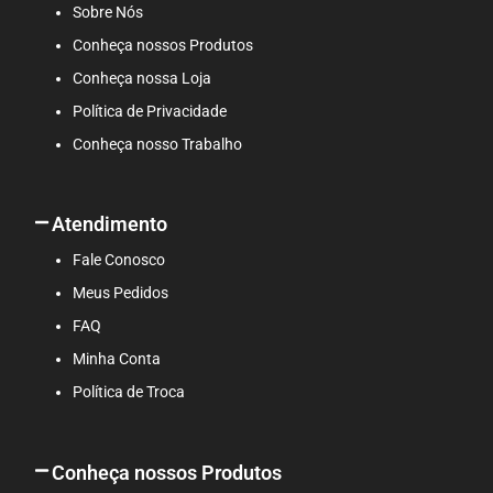
o
r
Sobre Nós
k
a
Conheça nossos Produtos
m
Conheça nossa Loja
Política de Privacidade
Conheça nosso Trabalho
Atendimento
Fale Conosco
Meus Pedidos
FAQ
Minha Conta
Política de Troca
Conheça nossos Produtos