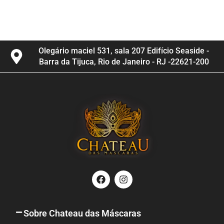
Olegário maciel 531, sala 207 Edifício Seaside -
Barra da Tijuca, Rio de Janeiro - RJ -22621-200
F
I
a
n
c
s
e
t
b
a
Sobre Chateau das Máscaras
o
g