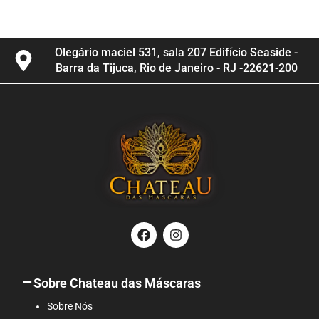
Olegário maciel 531, sala 207 Edifício Seaside -
Barra da Tijuca, Rio de Janeiro - RJ -22621-200
F
I
a
n
c
s
e
t
b
a
Sobre Chateau das Máscaras
o
g
o
r
Sobre Nós
k
a