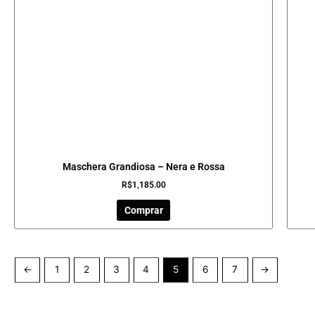
Maschera Grandiosa – Nera e Rossa
R$
1,185.00
Comprar
←
1
2
3
4
5
6
7
→